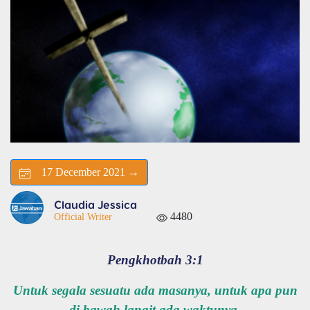
17 December 2021 →
Claudia Jessica
4480
Official Writer
Pengkhotbah 3:1
Untuk segala sesuatu ada masanya, untuk apa pun
di bawah langit ada waktunya.