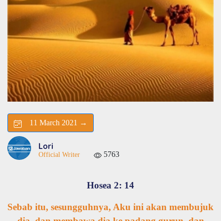
11 March 2021 →
Lori
5763
Official Writer
Hosea 2: 14
Sebab itu, sesungguhnya, Aku ini akan membujuk
dia, dan membawa dia ke padang gurun, dan