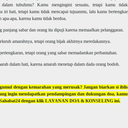
 dalam tubuhmu? Kamu mengingini sesuatu, tetapi kamu tidak
ri hati, tetapi kamu tidak mencapai tujuanmu, lalu kamu bertengkar
 apa-apa, karena kamu tidak berdoa.
 panjang sabar dan orang itu dipuji karena memaafkan pelanggaran.
luruh amarahnya, tetapi orang bijak akhirnya meredakannya.
ertengkaran, tetapi orang yang sabar memadamkan perbantahan.
marah dalam hati, karena amarah menetap dalam dada orang bodoh.
gumul dengan kemarahan yang merusak? Jangan biarkan si iblis
ang ingin mendapatkan pendampingan dan dukungan doa, kamu
 Sahabat24 dengan klik
LAYANAN DOA
&
KONSELING
ini.