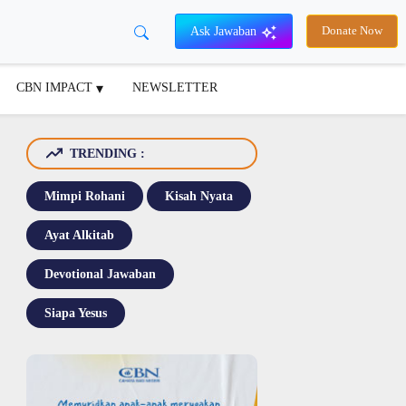
Ask Jawaban
Donate Now
CBN IMPACT
NEWSLETTER
TRENDING :
Mimpi Rohani
Kisah Nyata
Ayat Alkitab
Devotional Jawaban
Siapa Yesus