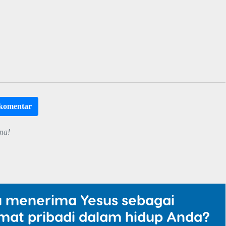
rkomentar
ma!
u menerima Yesus sebagai
mat pribadi dalam hidup Anda?