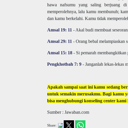
hawa nafsumu yang saling berjuang di
memperolehnya, lalu kamu membunuh; kamu i
dan kamu berkelahi. Kamu tidak memperoleh
Amsal 19: 11
- Akal budi membuat seseorang
Amsal 29: 11
- Orang bebal melampiaskan se
Amsal 15: 18
- Si pemarah membangkitkan p
Pengkhotbah 7: 9
- Janganlah lekas-lekas 
Apakah sampai saat ini kamu sedang ber
untuk semakin merusakmu. Bagi kamu y
bisa menghubungi konseling center kami
Sumber : Jawaban.com
Share: