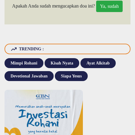
Apakah Anda sudah mengucapkan doa ini?
TRENDING :
Mimpi Rohani
Kisah Nyata
Ayat Alkitab
Devotional Jawaban
Siapa Yesus