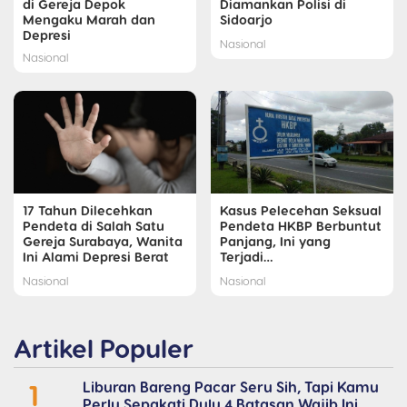
di Gereja Depok
Diamankan Polisi di
Mengaku Marah dan
Sidoarjo
Depresi
Nasional
Nasional
17 Tahun Dilecehkan
Kasus Pelecehan Seksual
Pendeta di Salah Satu
Pendeta HKBP Berbuntut
Gereja Surabaya, Wanita
Panjang, Ini yang
Ini Alami Depresi Berat
Terjadi…
Nasional
Nasional
Artikel Populer
1
Liburan Bareng Pacar Seru Sih, Tapi Kamu
Perlu Sepakati Dulu 4 Batasan Wajib Ini