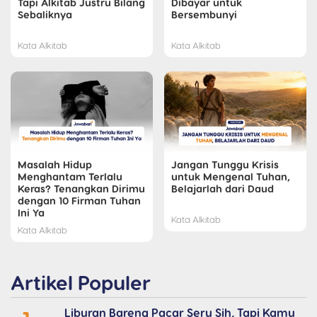
Tapi Alkitab Justru Bilang
Dibayar untuk
Sebaliknya
Bersembunyi
Kata Alkitab
Kata Alkitab
Masalah Hidup
Jangan Tunggu Krisis
Menghantam Terlalu
untuk Mengenal Tuhan,
Keras? Tenangkan Dirimu
Belajarlah dari Daud
dengan 10 Firman Tuhan
Ini Ya
Kata Alkitab
Kata Alkitab
Artikel Populer
Liburan Bareng Pacar Seru Sih, Tapi Kamu