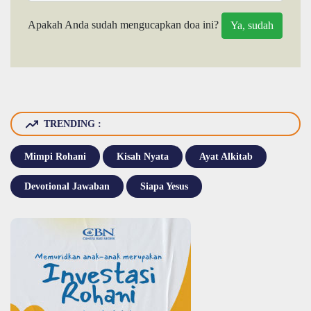
Apakah Anda sudah mengucapkan doa ini?
TRENDING :
Mimpi Rohani
Kisah Nyata
Ayat Alkitab
Devotional Jawaban
Siapa Yesus