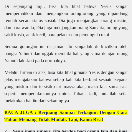
Di sepanjang Injil, bisa kita lihat bahwa Yesus sangat
memperhatikan dan menjangkau orang-orang yang dipandang
rendah secara status sosial. Dia juga menjangkau orang miskin,
dan para wanita, Dia juga menjangkau orang Samaria, orang yang
sakit kusta, anak kecil, para pelacur dan pemungut cukai.
Semua golongan ini di jaman itu sangatlah di kucilkan oleh
bangsa Yahudi dan nggak memiliki hal yang sama dengan orang
Yahudi laki-laki pada normalnya.
Melalui firman di atas, bisa kita lihat gimana Yesus dengan sangat
jelas mengatakan bahwa setiap kali kita berbuat sesuatu kepada
yang miskin dan tersisih dari masyarakat, maka kita sama saja
seperti memperlakukannya untuk Tuhan. Jadi, mulailah setia
melakukan hal itu dari sekarang ya.
BACA JUGA :
Berjuang Sampai Terkagum Dengan Cara
Tuhan Memang Tidak Mudah. Tapi, Kamu Bisa!
2. Yesus ingin supaya kita berdoa bagi orang lain dan juga