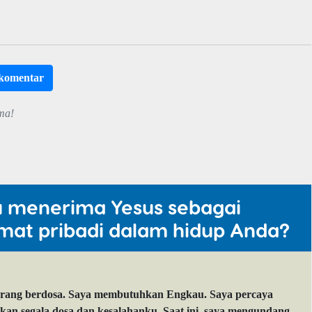
rkomentar
ma!
u menerima Yesus sebagai
mat pribadi dalam hidup Anda?
orang berdosa. Saya membutuhkan Engkau. Saya percaya
 segala dosa dan kesalahanku. Saat ini, saya mengundang