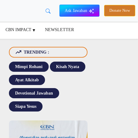
Ask Jawaban
Donate Now
CBN IMPACT
NEWSLETTER
TRENDING :
Mimpi Rohani
Kisah Nyata
Ayat Alkitab
Devotional Jawaban
Siapa Yesus