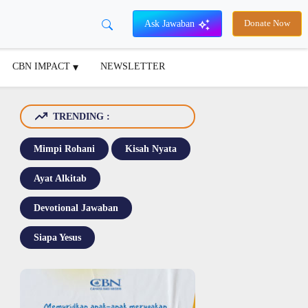
Ask Jawaban
Donate Now
CBN IMPACT
NEWSLETTER
TRENDING :
Mimpi Rohani
Kisah Nyata
Ayat Alkitab
Devotional Jawaban
Siapa Yesus