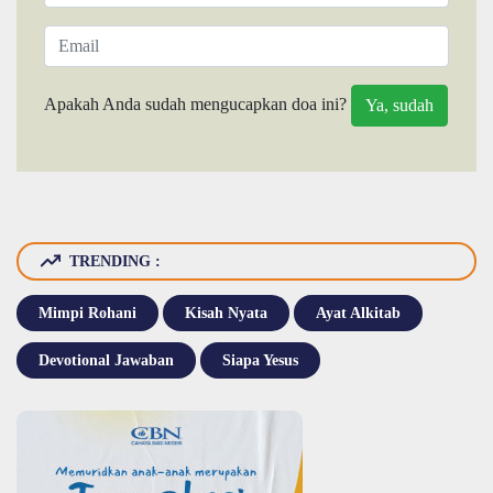
Apakah Anda sudah mengucapkan doa ini?
TRENDING :
Mimpi Rohani
Kisah Nyata
Ayat Alkitab
Devotional Jawaban
Siapa Yesus