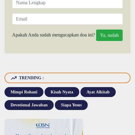
Apakah Anda sudah mengucapkan doa ini?
TRENDING :
Mimpi Rohani
Kisah Nyata
Ayat Alkitab
Devotional Jawaban
Siapa Yesus