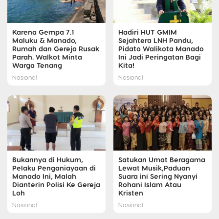
Karena Gempa 7.1
Hadiri HUT GMIM
Maluku & Manado,
Sejahtera LNH Pandu,
Rumah dan Gereja Rusak
Pidato Walikota Manado
Parah. Walkot Minta
Ini Jadi Peringatan Bagi
Warga Tenang
Kita!
Nasional
Nasional
Bukannya di Hukum,
Satukan Umat Beragama
Pelaku Penganiayaan di
Lewat Musik,Paduan
Manado Ini, Malah
Suara ini Sering Nyanyi
Dianterin Polisi Ke Gereja
Rohani Islam Atau
Loh
Kristen
Nasional
Nasional