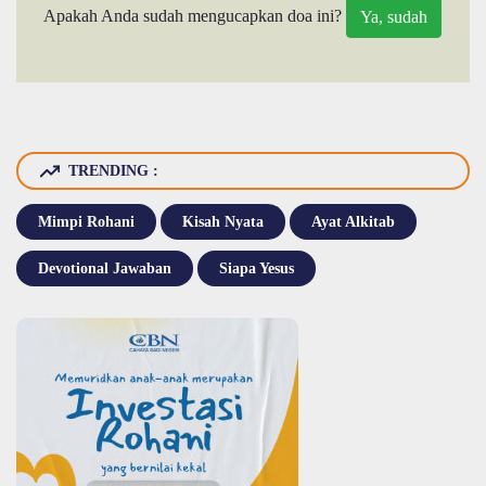
Apakah Anda sudah mengucapkan doa ini?
TRENDING :
Mimpi Rohani
Kisah Nyata
Ayat Alkitab
Devotional Jawaban
Siapa Yesus