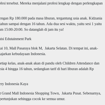
si tersebut. Mereka menjalani profesi lengkap dengan perlengkapan
engan Rp 180.000 pada masa liburan, tergantung usia anak. Kidzania
tahun sampai dengan 16 tahun. Ada dua sesi waktu, yaitu sesi 1 yaitu
am 15:00-20:00. So datanglah di jam itu ya!
nisi Edutainment Park
tai 10, Mall Pasaraya blok M, Jakarta Selatan. Di tempat ini, anak-
gajarkan kebudayaan Indonesia.
Setiap kelas, anak-anak akan di pandu oleh Children Attendance dan
ia 4 hingga 16 tahun, sedangkan tarif di hari liburan adalah Rp
ery Indonesia Kaya
est Grand Mall Indonesia Shopping Town, Jakarta Pusat. Sebenarnya,
t pertunjukan sehingga cocok ke semua umur.