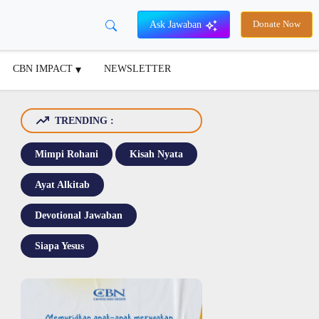
Ask Jawaban
Donate Now
CBN IMPACT
NEWSLETTER
TRENDING :
Mimpi Rohani
Kisah Nyata
Ayat Alkitab
Devotional Jawaban
Siapa Yesus