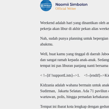
Naomii Simbolon
Official Writer
Weekend adalah hari yang dinantikan oleh ana
pekerja akan libur di akhir pekan alias week
Nah, sudah punya planning untuk bepergian
abakmu.
Well, buat kamu yang tinggal di daerah Jabod
dan sangat ramah kepada anak-anak. Sedang
tempat ini pas liburan panjang nanti bersam
< !--[if !supportLists]-->
1.
<!--[endif]-->
Ki
Kidzania adalah wahana bermain untuk anak-a
Sudirman, Jakarta Selatan. Ada 71 paviliun d
wartawan, polis, hingga pemadan kebakaran
Tempat ini ibarat kota lengkap dengan ge