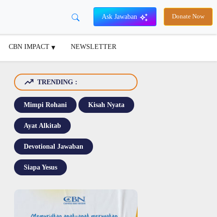
Ask Jawaban
Donate Now
CBN IMPACT
NEWSLETTER
TRENDING :
Mimpi Rohani
Kisah Nyata
Ayat Alkitab
Devotional Jawaban
Siapa Yesus