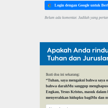
Login dengan Google untuk Be
Belum ada komentar. Jadilah yang perta
Apakah Anda rind
Tuhan dan Jurusla
Ikuti doa ini sekarang:
“Tuhan, saya mengakui bahwa saya 
bahwa darahMu sanggup menghapuskan
Engkau, Yesus Kristus, masuk dalam
menyerahkan hidupku bagiMu dan me