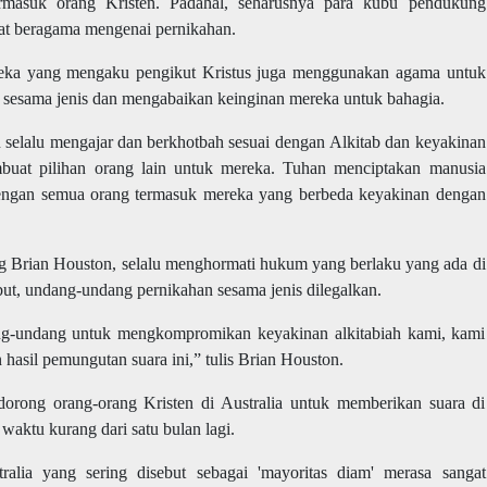
rmasuk orang Kristen. Padahal, seharusnya para kubu pendukung
t beragama mengenai pernikahan.
reka yang mengaku pengikut Kristus juga menggunakan agama untuk
esama jenis dan mengabaikan keinginan mereka untuk bahagia.
n selalu mengajar dan berkhotbah sesuai dengan
Alkitab
dan keyakinan
buat pilihan orang lain untuk mereka. Tuhan menciptakan manusia
dengan semua orang termasuk mereka
yang berbeda keyakinan dengan
g Brian Houston, selalu menghormati hukum yang berlaku yang ada di
ebut, undang-undang pernikahan sesama jenis dilegalkan.
ng-undang untuk mengkompromikan keyakinan alkitabiah kami, kami
hasil pemungutan suara ini,” tulis Brian Houston.
rong orang-orang Kristen di Australia untuk memberikan suara di
waktu kurang dari satu bulan lagi.
lia yang sering disebut sebagai 'mayoritas diam' merasa sangat