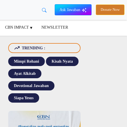
Ask Jawaban
Donate Now
CBN IMPACT
NEWSLETTER
TRENDING :
Mimpi Rohani
Kisah Nyata
Ayat Alkitab
Devotional Jawaban
Siapa Yesus