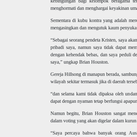
kebingungan
bagi kelompok beragama te
menghormati
dan menghargai
keyakinan uma
Sementara di kubu kontra yang adalah me
mengasingkan dan mengutuk kaum penyuka s
“
Sebagai
seorang
pendeta Kristen, saya aka
pribadi saya, namun saya tidak dapat mem
dengan kehendak bebas, dan saya peduli 
saya
,” ungkap Brian Houston.
Gereja Hillsong di manapun berada, sambun
wilayah sekitar termasuk jika di daerah ters
“dan selama kami tidak dipaksa oleh unda
dapat dengan nyaman tetap berfungsi apapun 
Namun begitu, Brian Houston sangat mendo
dalam voting yang akan digelar dalam kurun 
“Saya percaya bahwa banyak orang Austra