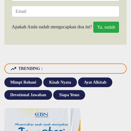
Apakah Anda sudah mengucapkan doa ini?
TRENDING :
Mimpi Rohani
Kisah Nyata
Ayat Alkitab
Devotional Jawaban
Siapa Yesus