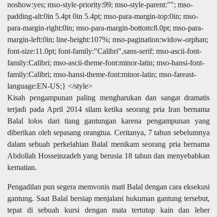
noshow:yes; mso-style-priority:99; mso-style-parent:""; mso-
padding-alt:0in 5.4pt 0in 5.4pt; mso-para-margin-top:0in; mso-
para-margin-right:0in; mso-para-margin-bottom:8.0pt; mso-para-
margin-left:0in; line-height:107%; mso-pagination:widow-orphan;
font-size:11.0pt; font-family:"Calibri",sans-serif; mso-ascii-font-
family:Calibri; mso-ascii-theme-font:minor-latin; mso-hansi-font-
family:Calibri; mso-hansi-theme-font:minor-latin; mso-fareast-
language:EN-US;} </style>
Kisah pengampunan paling mengharukan dan sangat dramatis
terjadi pada April 2014 silam ketika s
eorang pria Iran bernama
Balal
lolos dari tiang gantungan karena pengampunan yang
diberikan oleh sepasang orangtua. Ceritanya,
7 tahun
sebelumnya
dalam sebuah
perkelahian
Balal
menikam seorang pria bernama
Abdollah Hosseinzadeh yang berusia 18 tahun
dan menyebabkan
kematian.
Pengadilan pun segera memvonis mati Balal dengan cara eksekusi
gantung. Saat
Balal bersiap menjalani hukuman gantung tersebut
,
tepat di sebuah kursi
dengan mata tertutup kain dan leher