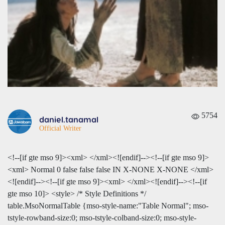
5754
daniel.tanamal
Official Writer
<!--[if gte mso 9]><xml>
</xml><![endif]--><!--[if gte mso 9]>
<xml>
Normal
0
false
false
false
IN
X-NONE
X-NONE
</xml>
<![endif]--><!--[if gte mso 9]><xml>
</xml><![endif]--><!--[if
gte mso 10]> <style> /* Style Definitions */
table.MsoNormalTable {mso-style-name:"Table Normal"; mso-
tstyle-rowband-size:0; mso-tstyle-colband-size:0; mso-style-