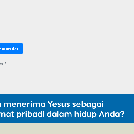
rkomentar
ma!
u menerima Yesus sebagai
mat pribadi dalam hidup Anda?