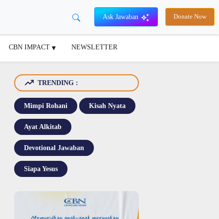
Ask Jawaban
Donate Now
CBN IMPACT
NEWSLETTER
TRENDING :
Mimpi Rohani
Kisah Nyata
Ayat Alkitab
Devotional Jawaban
Siapa Yesus