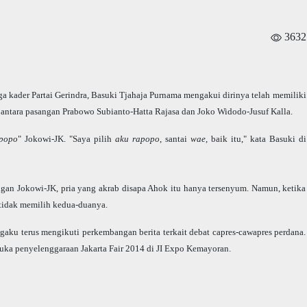
3632
ga kader Partai Gerindra, Basuki Tjahaja Purnama mengakui dirinya telah memiliki
s antara pasangan Prabowo Subianto-Hatta Rajasa dan Joko Widodo-Jusuf Kalla.
apopo
" Jokowi-JK. "Saya pilih
aku rapopo
, santai
wae
, baik itu," kata Basuki di
gan Jokowi-JK, pria yang akrab disapa Ahok itu hanya tersenyum. Namun, ketika
 tidak memilih kedua-duanya.
gaku terus mengikuti perkembangan berita terkait debat capres-cawapres perdana.
uka penyelenggaraan Jakarta Fair 2014 di JI Expo Kemayoran.