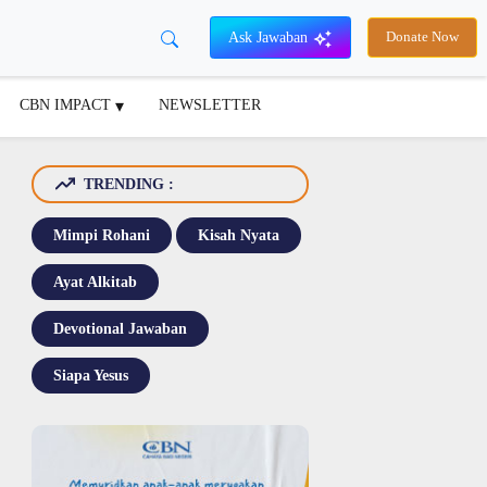
Ask Jawaban
Donate Now
CBN IMPACT
NEWSLETTER
TRENDING :
Mimpi Rohani
Kisah Nyata
Ayat Alkitab
Devotional Jawaban
Siapa Yesus