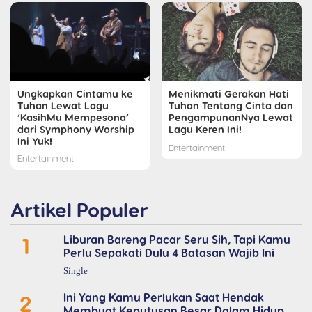
Ungkapkan Cintamu ke
Menikmati Gerakan Hati
Tuhan Lewat Lagu
Tuhan Tentang Cinta dan
‘KasihMu Mempesona’
PengampunanNya Lewat
dari Symphony Worship
Lagu Keren Ini!
Ini Yuk!
Entertainment
Entertainment
Artikel Populer
1
Liburan Bareng Pacar Seru Sih, Tapi Kamu
Perlu Sepakati Dulu 4 Batasan Wajib Ini
Single
2
Ini Yang Kamu Perlukan Saat Hendak
Membuat Keputusan Besar Dalam Hidup