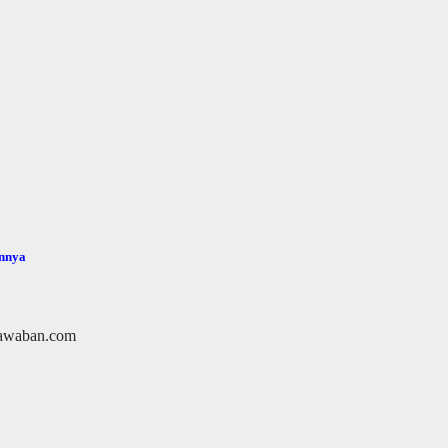
nnya
/jawaban.com