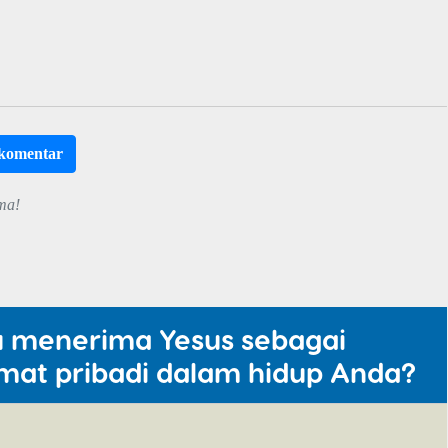
rkomentar
ma!
u menerima Yesus sebagai
mat pribadi dalam hidup Anda?