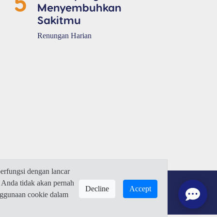
5
Menyembuhkan
Sakitmu
Renungan Harian
rfungsi dengan lancar
 Anda tidak akan pernah
Decline
Accept
enggunaan cookie dalam