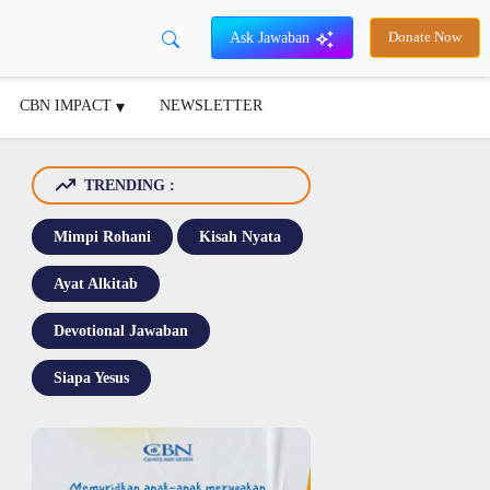
Ask Jawaban
Donate Now
CBN IMPACT
NEWSLETTER
TRENDING :
Mimpi Rohani
Kisah Nyata
Ayat Alkitab
Devotional Jawaban
Siapa Yesus