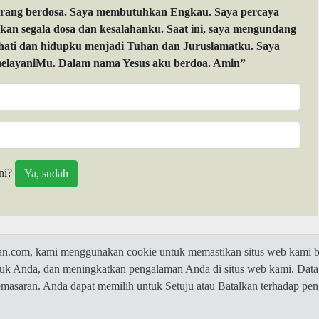
orang berdosa. Saya membutuhkan Engkau. Saya percaya
 segala dosa dan kesalahanku. Saat ini, saya mengundang
 hati dan hidupku menjadi Tuhan dan Juruslamatku. Saya
layaniMu. Dalam nama Yesus aku berdoa. Amin”
ni?
com, kami menggunakan cookie untuk memastikan situs web kami be
ntuk Anda, dan meningkatkan pengalaman Anda di situs web kami. Data
© 2026 Jawaban.com -
Privacy Policy
pemasaran. Anda dapat memilih untuk Setuju atau Batalkan terhadap p