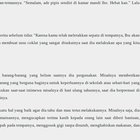
man-temannya. “Semalam, ade pipis sendiri di kamar mandi lho. Hebat kan.” Lalu
cerita sebelum tidur. “Karena kamu telah meletakkan sepatu di tempatnya, Ibu akan
ta membuat susu coklat yang sangat disukainya saat dia melakukan apa yang kita
h barang-barang yang belum saatnya dia pergunakan. Misalnya memberikan
arang yang berguna baginya untuk keperluannya di sekolah atau sehari-hari yang
ukan saat-saat istimewa misalnya di hari ulang tahunnya, saat dia berprestasi di
inya.
uatu hal yang baik agar dia tahu dan mau terus melakukannya. Misalnya saja, dia
ainannya, mengucapkan terima kasih kepada orang lain saat diberi bantuan,
pah pada tempatnya, menggosok gigi tanpa disuruh, menghabiskan makanan, dan