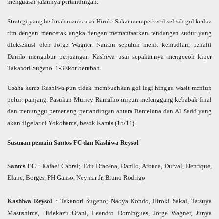
menguasai jalannya pertandingan.
Strategi yang berbuah manis usai Hiroki Sakai memperkecil selisih gol kedua
tim dengan mencetak angka dengan memanfaatkan tendangan sudut yang
dieksekusi oleh Jorge Wagner. Namun sepuluh menit kemudian, penalti
Danilo mengubur perjuangan Kashiwa usai sepakannya mengecoh kiper
Takanori Sugeno. 1-3 skor berubah.
Usaha keras Kashiwa pun tidak membuahkan gol lagi hingga wasit meniup
peluit panjang. Pasukan Muricy Ramalho inipun melenggang kebabak final
dan menunggu pemenang pertandingan antara Barcelona dan Al Sadd yang
akan digelar di Yokohama, besok Kamis (15/11).
Susunan pemain Santos FC dan Kashiwa Reysol
Santos FC
: Rafael Cabral; Edu Dracena, Danilo, Arouca, Durval, Henrique,
Elano, Borges, PH Ganso, Neymar Jr, Bruno Rodrigo
Kashiwa Reysol
: Takanori Sugeno; Naoya Kondo, Hiroki Sakai, Tatsuya
Masushima, Hidekazu Otani, Leandro Domingues, Jorge Wagner, Junya