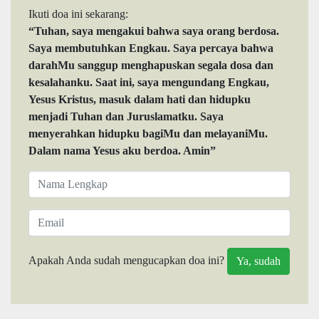
Ikuti doa ini sekarang:
“Tuhan, saya mengakui bahwa saya orang berdosa.
Saya membutuhkan Engkau. Saya percaya bahwa
darahMu sanggup menghapuskan segala dosa dan
kesalahanku. Saat ini, saya mengundang Engkau,
Yesus Kristus, masuk dalam hati dan hidupku
menjadi Tuhan dan Juruslamatku. Saya
menyerahkan hidupku bagiMu dan melayaniMu.
Dalam nama Yesus aku berdoa. Amin”
Apakah Anda sudah mengucapkan doa ini?