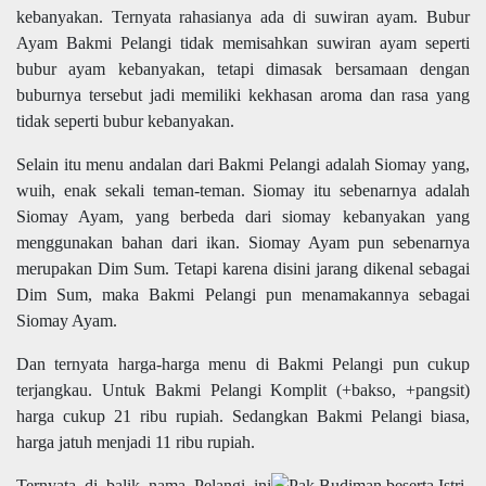
kebanyakan. Ternyata rahasianya ada di suwiran ayam. Bubur
Ayam Bakmi Pelangi tidak memisahkan suwiran ayam seperti
bubur ayam kebanyakan, tetapi dimasak bersamaan dengan
buburnya tersebut jadi memiliki kekhasan aroma dan rasa yang
tidak seperti bubur kebanyakan.
Selain itu menu andalan dari Bakmi Pelangi adalah Siomay yang,
wuih, enak sekali teman-teman. Siomay itu sebenarnya adalah
Siomay Ayam, yang berbeda dari siomay kebanyakan yang
menggunakan bahan dari ikan. Siomay Ayam pun sebenarnya
merupakan Dim Sum. Tetapi karena disini jarang dikenal sebagai
Dim Sum, maka Bakmi Pelangi pun menamakannya sebagai
Siomay Ayam.
Dan ternyata harga-harga menu di Bakmi Pelangi pun cukup
terjangkau. Untuk Bakmi Pelangi Komplit (+bakso, +pangsit)
harga cukup 21 ribu rupiah. Sedangkan Bakmi Pelangi biasa,
harga jatuh menjadi 11 ribu rupiah.
Ternyata di balik nama Pelangi ini