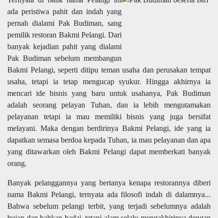
ada peristiwa pahit dan indah yang
pernah dialami Pak Budiman, sang
pemilik restoran Bakmi Pelangi. Dari
banyak kejadian pahit yang dialami
Pak Budiman sebelum membangun
Bakmi Pelangi, seperti ditipu teman usaha dan perusakan tempat
usaha, tetapi ia tetap mengucap syukur. Hingga akhirnya ia
mencari ide bisnis yang baru untuk usahanya, Pak Budiman
adalah seorang pelayan Tuhan, dan ia lebih mengutamakan
pelayanan tetapi ia mau memiliki bisnis yang juga bersifat
melayani. Maka dengan berdirinya Bakmi Pelangi, ide yang ia
dapatkan semasa berdoa kepada Tuhan, ia mau pelayanan dan apa
yang ditawarkan oleh Bakmi Pelangi dapat memberkati banyak
orang.
Banyak pelanggannya yang bertanya kenapa restorannya diberi
nama Bakmi Pelangi, ternyata ada filosofi indah di dalamnya...
Bahwa sebelum pelangi terbit, yang terjadi sebelumnya adalah
hujan dan bahkan badai, tetapi alam selalu mengakhirinya dengan