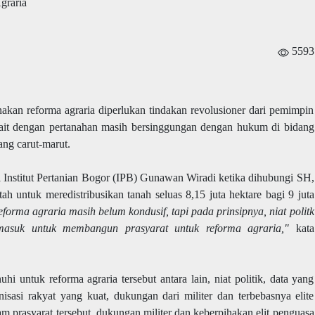
5593
an reforma agraria diperlukan tindakan revolusioner dari pemimpin
kait dengan pertanahan masih bersinggungan dengan hukum di bidang
ang carut-marut.
i Institut Pertanian Bogor (IPB) Gunawan Wiradi ketika dihubungi SH,
h untuk meredistribusikan tanah seluas 8,15 juta hektare bagi 9 juta
reforma agraria masih belum kondusif, tapi pada prinsipnya, niat politk
 masuk untuk membangun prasyarat untuk reforma agraria,"
kata
i untuk reforma agraria tersebut antara lain, niat politik, data yang
nisasi rakyat yang kuat, dukungan dari militer dan terbebasnya elite
am prasyarat tersebut, dukungan militer dan keberpihakan elit penguasa