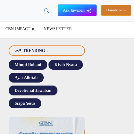
Ask Jawaban
Donate Now
CBN IMPACT
NEWSLETTER
TRENDING :
Mimpi Rohani
Kisah Nyata
Ayat Alkitab
Devotional Jawaban
Siapa Yesus