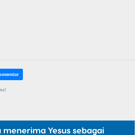
rkomentar
ma!
u menerima Yesus sebagai