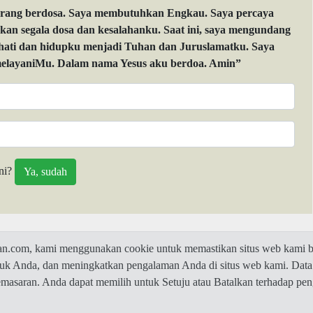
orang berdosa. Saya membutuhkan Engkau. Saya percaya
 segala dosa dan kesalahanku. Saat ini, saya mengundang
 hati dan hidupku menjadi Tuhan dan Juruslamatku. Saya
layaniMu. Dalam nama Yesus aku berdoa. Amin”
ni?
com, kami menggunakan cookie untuk memastikan situs web kami be
ntuk Anda, dan meningkatkan pengalaman Anda di situs web kami. Data
© 2026 Jawaban.com -
Privacy Policy
pemasaran. Anda dapat memilih untuk Setuju atau Batalkan terhadap p