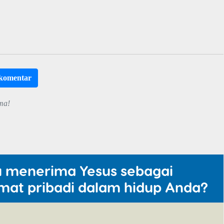
rkomentar
ma!
u menerima Yesus sebagai
mat pribadi dalam hidup Anda?