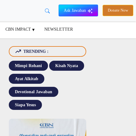
Ask Jawaban
Donate Now
CBN IMPACT
NEWSLETTER
TRENDING :
Mimpi Rohani
Kisah Nyata
Ayat Alkitab
Devotional Jawaban
Siapa Yesus