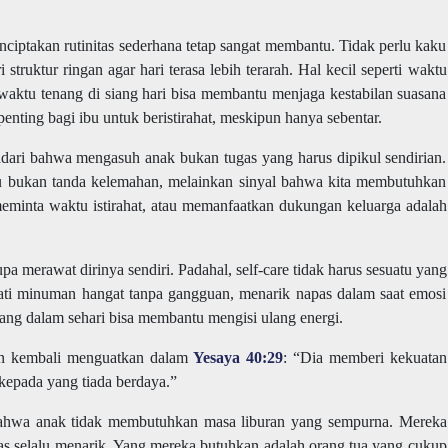
ciptakan rutinitas sederhana tetap sangat membantu. Tidak perlu kaku
struktur ringan agar hari terasa lebih terarah. Hal kecil seperti waktu
waktu tenang di siang hari bisa membantu menjaga kestabilan suasana
nting bagi ibu untuk beristirahat, meskipun hanya sebentar.
adari bahwa mengasuh anak bukan tugas yang harus dipikul sendirian.
 itu bukan tanda kelemahan, melainkan sinyal bahwa kita membutuhkan
eminta waktu istirahat, atau memanfaatkan dukungan keluarga adalah
pa merawat dirinya sendiri. Padahal, self-care tidak harus sesuatu yang
ati minuman hangat tanpa gangguan, menarik napas dalam saat emosi
ang dalam sehari bisa membantu mengisi ulang energi.
an kembali menguatkan dalam
Yesaya 40:29
: “Dia memberi kekuatan
epada yang tiada berdaya.”
 bahwa anak tidak membutuhkan masa liburan yang sempurna. Mereka
itas selalu menarik. Yang mereka butuhkan adalah orang tua yang cukup