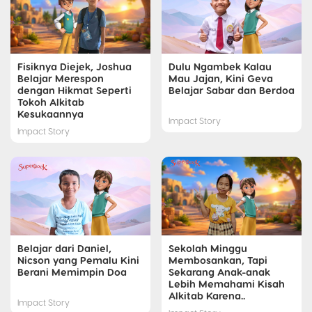
Fisiknya Diejek, Joshua
Dulu Ngambek Kalau
Belajar Merespon
Mau Jajan, Kini Geva
dengan Hikmat Seperti
Belajar Sabar dan Berdoa
Tokoh Alkitab
Kesukaannya
Impact Story
Impact Story
Belajar dari Daniel,
Sekolah Minggu
Nicson yang Pemalu Kini
Membosankan, Tapi
Berani Memimpin Doa
Sekarang Anak-anak
Lebih Memahami Kisah
Alkitab Karena..
Impact Story