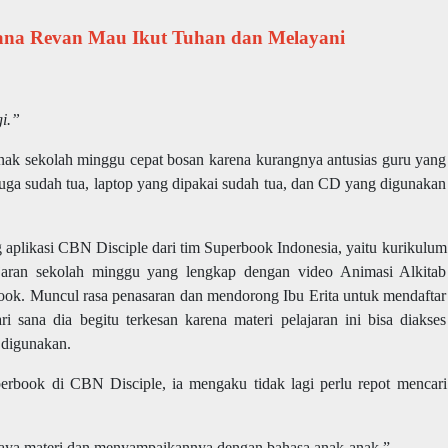
ana Revan Mau Ikut Tuhan dan Melayani
gi.”
ak sekolah minggu cepat bosan karena kurangnya antusias guru yang
juga sudah tua, laptop yang dipakai sudah tua, dan CD yang digunakan
g aplikasi CBN Disciple dari tim Superbook Indonesia, yaitu kurikulum
jaran sekolah minggu yang lengkap dengan video Animasi Alkitab
ook. Muncul rasa penasaran dan mendorong Ibu Erita untuk mendaftar
sana dia begitu terkesan karena materi pelajaran ini bisa diakses
k digunakan.
rbook di CBN Disciple, ia mengaku tidak lagi perlu repot mencari
rkaya materi dan menyampaikannya dengan bahasa anak-anak.”