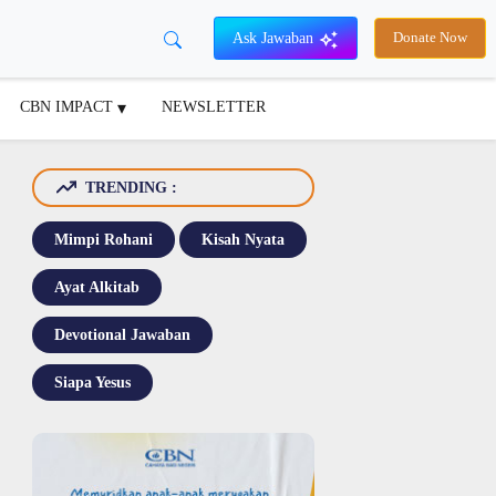
Ask Jawaban
Donate Now
CBN IMPACT
NEWSLETTER
TRENDING :
Mimpi Rohani
Kisah Nyata
Ayat Alkitab
Devotional Jawaban
Siapa Yesus