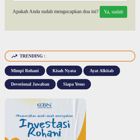
Apakah Anda sudah mengucapkan doa ini?
TRENDING :
Mimpi Rohani
Kisah Nyata
Ayat Alkitab
Devotional Jawaban
Siapa Yesus