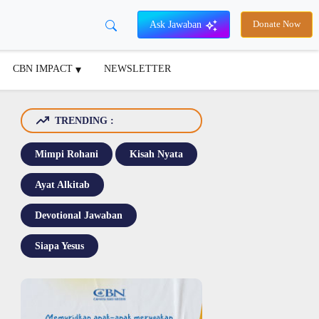
Ask Jawaban
Donate Now
CBN IMPACT
NEWSLETTER
TRENDING :
Mimpi Rohani
Kisah Nyata
Ayat Alkitab
Devotional Jawaban
Siapa Yesus