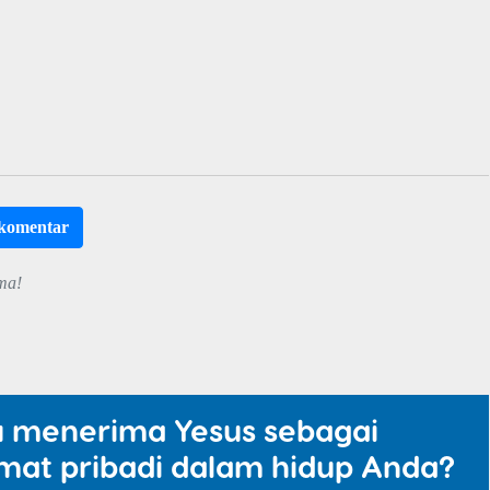
rkomentar
ma!
u menerima Yesus sebagai
mat pribadi dalam hidup Anda?