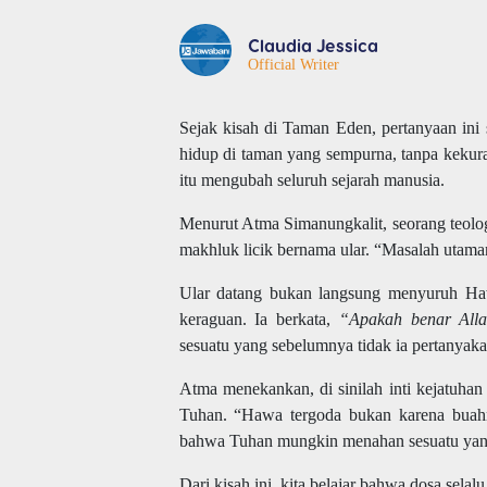
Claudia Jessica
Official Writer
Sejak kisah di Taman Eden, pertanyaan ini
hidup di taman yang sempurna, tanpa kekur
itu mengubah seluruh sejarah manusia.
Menurut
Atma Simanungkalit
, seorang teol
makhluk licik bernama ular. “Masalah utama
Ular datang bukan langsung menyuruh Hawa
keraguan. Ia berkata,
“Apakah benar Alla
sesuatu yang sebelumnya tidak ia pertanyak
Atma menekankan, di sinilah inti kejatuhan
Tuhan. “Hawa tergoda bukan karena buahnya
bahwa Tuhan mungkin menahan sesuatu yang
Dari kisah ini, kita belajar bahwa dosa selalu