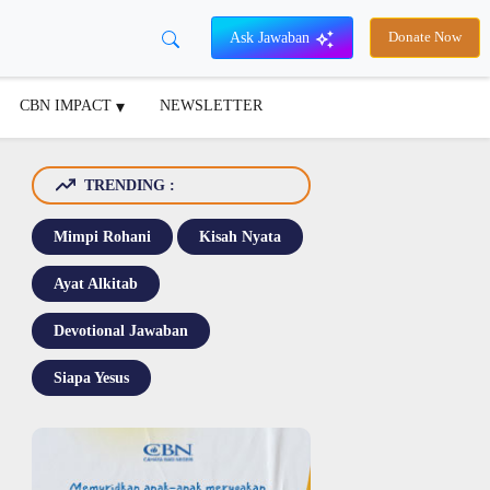
Ask Jawaban
Donate Now
CBN IMPACT
NEWSLETTER
TRENDING :
Mimpi Rohani
Kisah Nyata
Ayat Alkitab
Devotional Jawaban
Siapa Yesus