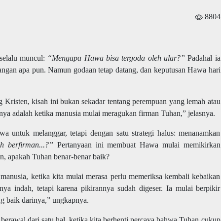
8804
 selalu muncul:
“Mengapa Hawa bisa tergoda oleh ular?”
Padahal ia
angan apa pun. Namun godaan tetap datang, dan keputusan Hawa hari
og Kristen, kisah ini bukan sekadar tentang perempuan yang lemah atau
nya adalah ketika manusia mulai meragukan firman Tuhan,” jelasnya.
 untuk melanggar, tetapi dengan satu strategi halus: menanamkan
h berfirman...?”
Pertanyaan ini membuat Hawa mulai memikirkan
an, apakah Tuhan benar-benar baik?
 manusia, ketika kita mulai merasa perlu memeriksa kembali kebaikan
 indah, tetapi karena pikirannya sudah digeser. Ia mulai berpikir
 baik darinya,” ungkapnya.
 berawal dari satu hal,
ketika kita berhenti percaya bahwa Tuhan cukup