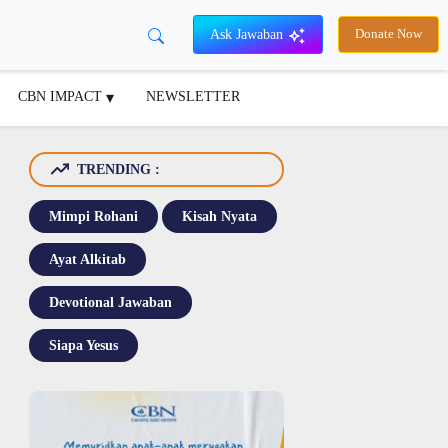
Ask Jawaban
Donate Now
CBN IMPACT
NEWSLETTER
TRENDING :
Mimpi Rohani
Kisah Nyata
Ayat Alkitab
Devotional Jawaban
Siapa Yesus