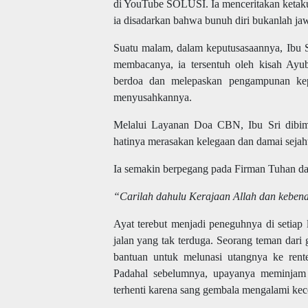
di YouTube SOLUSI. Ia menceritakan ketaku
ia disadarkan bahwa bunuh diri bukanlah ja
Suatu malam, dalam keputusasaannya, Ibu
membacanya, ia tersentuh oleh kisah Ayu
berdoa dan melepaskan pengampunan kep
menyusahkannya.
Melalui Layanan Doa CBN, Ibu Sri dibimb
hatinya merasakan kelegaan dan damai sejaht
Ia semakin berpegang pada Firman Tuhan d
“Carilah dahulu Kerajaan Allah dan keben
Ayat terebut menjadi peneguhnya di setia
jalan yang tak terduga. Seorang teman dari 
bantuan untuk melunasi utangnya ke rente
Padahal sebelumnya, upayanya meminjam
terhenti karena sang gembala mengalami kec