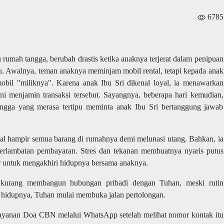
6785
u rumah tangga, berubah drastis ketika anaknya terjerat dalam penipuan
su. Awalnya, teman anaknya meminjam mobil rental, tetapi kepada anak
obil "miliknya". Karena anak Ibu Sri dikenal loyal, ia menawarkan
ni menjamin transaksi tersebut. Sayangnya, beberapa hari kemudian,
etangga yang merasa tertipu meminta anak Ibu Sri bertanggung jawab
jual hampir semua barang di rumahnya demi melunasi utang. Bahkan, ia
keterlambatan pembayaran. Stres dan tekanan membuatnya nyaris putus
r untuk mengakhiri hidupnya bersama anaknya.
 kurang membangun hubungan pribadi dengan Tuhan, meski rutin
ah hidupnya, Tuhan mulai membuka jalan pertolongan.
ayanan Doa CBN melalui WhatsApp setelah melihat nomor kontak itu