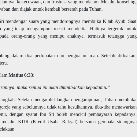
tannya, kekecewaan, dan frustrasi yang mendalam. Melalui konseling,
waban dan diajak untuk kembali berserah pada Tuhan.
 Sri mendengar suara yang mendorongnya membuka Kitab Ayub. Saat
b yang tetap mengampuni meski menderita. Hatinya tergerak untuk
ada orang-orang yang menipu anaknya, termasuk tetangga yang
ing dalam doa pertobatan dan penguatan iman. Setelah didoakan,
era.
alam
Matius 6:33:
arannya, maka semua ini akan ditambahkan kepadamu.”
p langkah. Setelah mengambil langkah pengampunan, Tuhan membuka
gereja yang sebelumnya tidak tahu kesulitannya, tiba-tiba menawarkan
nir, dengan syarat Ibu Sri boleh mencicil pembayaran kepadanya.
 melalui KUR (Kredit Usaha Rakyat) bersama gembala sidangnya
elakaan.