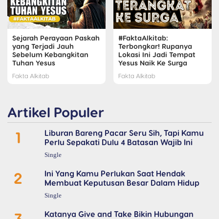
Sejarah Perayaan Paskah
#FaktaAlkitab:
yang Terjadi Jauh
Terbongkar! Rupanya
Sebelum Kebangkitan
Lokasi Ini Jadi Tempat
Tuhan Yesus
Yesus Naik Ke Surga
Fakta Alkitab
Fakta Alkitab
Artikel Populer
1
Liburan Bareng Pacar Seru Sih, Tapi Kamu
Perlu Sepakati Dulu 4 Batasan Wajib Ini
Single
2
Ini Yang Kamu Perlukan Saat Hendak
Membuat Keputusan Besar Dalam Hidup
Single
3
Katanya Give and Take Bikin Hubungan