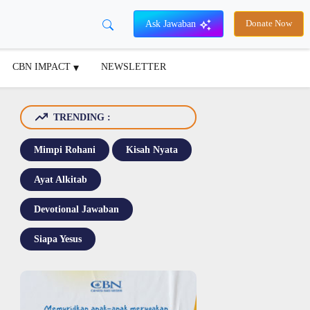
Ask Jawaban
Donate Now
CBN IMPACT
NEWSLETTER
TRENDING :
Mimpi Rohani
Kisah Nyata
Ayat Alkitab
Devotional Jawaban
Siapa Yesus