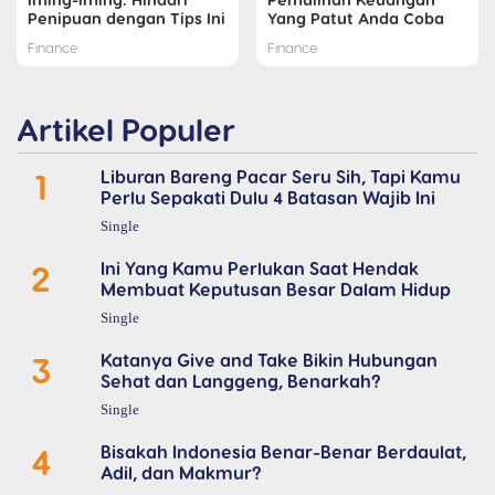
Penipuan dengan Tips Ini
Yang Patut Anda Coba
Finance
Finance
Artikel Populer
1
Liburan Bareng Pacar Seru Sih, Tapi Kamu
Perlu Sepakati Dulu 4 Batasan Wajib Ini
Single
2
Ini Yang Kamu Perlukan Saat Hendak
Membuat Keputusan Besar Dalam Hidup
Single
3
Katanya Give and Take Bikin Hubungan
Sehat dan Langgeng, Benarkah?
Single
4
Bisakah Indonesia Benar-Benar Berdaulat,
Adil, dan Makmur?