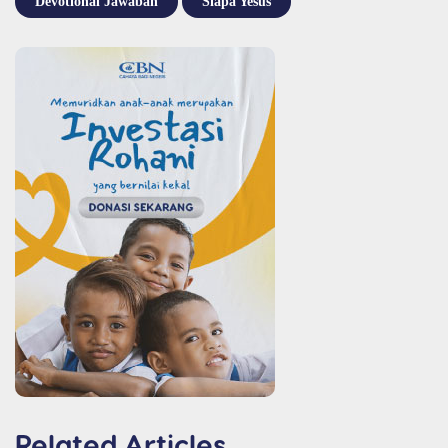
Devotional Jawaban
Siapa Yesus
Related Articles