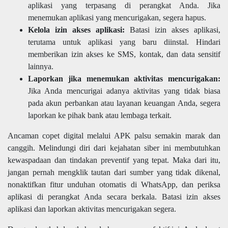
aplikasi yang terpasang di perangkat Anda. Jika
menemukan aplikasi yang mencurigakan, segera hapus.
Kelola izin akses aplikasi:
Batasi izin akses aplikasi,
terutama untuk aplikasi yang baru diinstal. Hindari
memberikan izin akses ke SMS, kontak, dan data sensitif
lainnya.
Laporkan jika menemukan aktivitas mencurigakan:
Jika Anda mencurigai adanya aktivitas yang tidak biasa
pada akun perbankan atau layanan keuangan Anda, segera
laporkan ke pihak bank atau lembaga terkait.
Ancaman copet digital melalui APK palsu semakin marak dan
canggih. Melindungi diri dari kejahatan siber ini membutuhkan
kewaspadaan dan tindakan preventif yang tepat. Maka dari itu,
jangan pernah mengklik tautan dari sumber yang tidak dikenal,
nonaktifkan fitur unduhan otomatis di WhatsApp, dan periksa
aplikasi di perangkat Anda secara berkala. Batasi izin akses
aplikasi dan laporkan aktivitas mencurigakan segera.