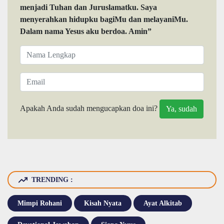
menjadi Tuhan dan Juruslamatku. Saya
menyerahkan hidupku bagiMu dan melayaniMu.
Dalam nama Yesus aku berdoa. Amin”
Apakah Anda sudah mengucapkan doa ini?
TRENDING :
Mimpi Rohani
Kisah Nyata
Ayat Alkitab