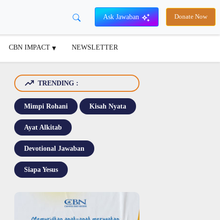
Ask Jawaban
Donate Now
CBN IMPACT
NEWSLETTER
TRENDING :
Mimpi Rohani
Kisah Nyata
Ayat Alkitab
Devotional Jawaban
Siapa Yesus