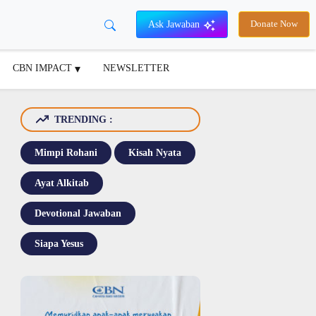
Ask Jawaban
Donate Now
CBN IMPACT
NEWSLETTER
TRENDING :
Mimpi Rohani
Kisah Nyata
Ayat Alkitab
Devotional Jawaban
Siapa Yesus