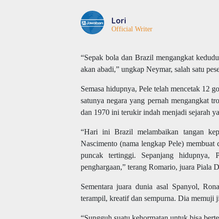
Lori
Official Writer
“Sepak bola dan Brazil mengangkat keduduk
akan abadi,” ungkap Neymar, salah satu pese
Semasa hidupnya, Pele telah mencetak 12 go
satunya negara yang pernah mengangkat tro
dan 1970 ini terukir indah menjadi sejarah ya
“Hari ini Brazil melambaikan tangan kep
Nascimento (nama lengkap Pele) membuat d
puncak tertinggi. Sepanjang hidupnya, P
penghargaan,” terang Romario, juara Piala 
Sementara juara dunia asal Spanyol, Rona
terampil, kreatif dan sempurna. Dia memuji 
“Sungguh suatu kehormatan untuk bisa berte