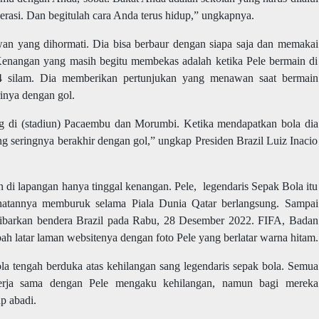
rasi. Dan begitulah cara Anda terus hidup,” ungkapnya.
wan yang dihormati. Dia bisa berbaur dengan siapa saja dan memakai
 Kenangan yang masih begitu membekas adalah ketika Pele bermain di
14 silam. Dia memberikan pertunjukan yang menawan saat bermain
inya dengan gol.
ng di (stadiun) Pacaembu dan Morumbi. Ketika mendapatkan bola dia
g seringnya berakhir dengan gol,” ungkap Presiden Brazil Luiz Inacio
 di lapangan hanya tinggal kenangan. Pele, legendaris Sepak Bola itu
ehatannya memburuk selama Piala Dunia Qatar berlangsung. Sampai
gibarkan bendera Brazil pada Rabu, 28 Desember 2022. FIFA, Badan
 latar laman websitenya dengan foto Pele yang berlatar warna hitam.
a tengah berduka atas kehilangan sang legendaris sepak bola. Semua
erja sama dengan Pele mengaku kehilangan, namun bagi mereka
p abadi.