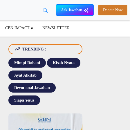
Ask Jawaban
Donate Now
CBN IMPACT
NEWSLETTER
TRENDING :
Mimpi Rohani
Kisah Nyata
Ayat Alkitab
Devotional Jawaban
Siapa Yesus