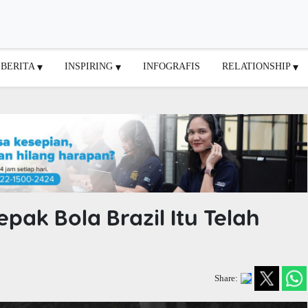
BERITA
INSPIRING
INFOGRAFIS
RELATIONSHIP
epak Bola Brazil Itu Telah
Share: