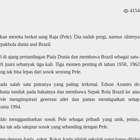
4154
an mereka berkat sang Raja (Pele). Dia sudah pergi, namun sihirnya
pakbola dunia asal Brazil.
l di ajang pertandingan Piala Dunia dan membawa Brazil sebagai satu-
fi juara sebanyak tiga kali. Tiga momen penting di tahun 1958, 1962
ng tak bisa lepas dari sosok seorang Pele.
ada salah satu putranya yang paling terkenal. Edson Arantes do
unia tunduk pada bakatnya dan membawa Sepak Bola Brazil ke atas
ele menginspirasi generasi atlet dan pantas mendapatkan setiap
Dunia 1994.
ldo menggambarkan sosok Pele sebagai pribadi yang unik, jenius,
jika tak ada satupun sosok yang sebanding dengan Pele.
mu dengan Anda, sobat. Bakat Anda adalah sekolah yang harus dilalui