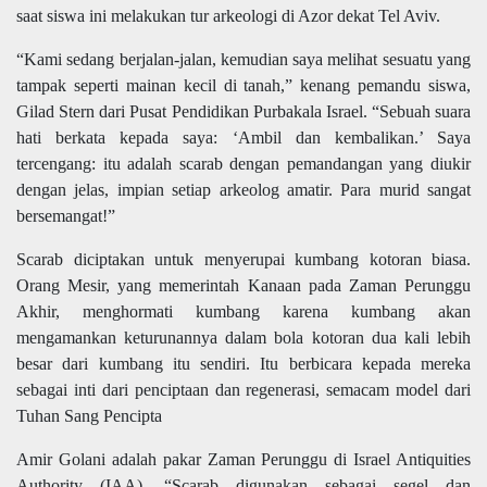
saat siswa ini melakukan tur arkeologi di Azor dekat Tel Aviv.
“Kami sedang berjalan-jalan, kemudian saya melihat sesuatu yang
tampak seperti mainan kecil di tanah,” kenang pemandu siswa,
Gilad Stern dari Pusat Pendidikan Purbakala Israel. “Sebuah suara
hati berkata kepada saya: ‘Ambil dan kembalikan.’ Saya
tercengang: itu adalah scarab dengan pemandangan yang diukir
dengan jelas, impian setiap arkeolog amatir. Para murid sangat
bersemangat!”
Scarab diciptakan untuk menyerupai kumbang kotoran biasa.
Orang Mesir, yang memerintah Kanaan pada Zaman Perunggu
Akhir, menghormati kumbang karena kumbang akan
mengamankan keturunannya dalam bola kotoran dua kali lebih
besar dari kumbang itu sendiri. Itu berbicara kepada mereka
sebagai inti dari penciptaan dan regenerasi, semacam model dari
Tuhan Sang Pencipta
Amir Golani adalah pakar Zaman Perunggu di Israel Antiquities
Authority (IAA). “Scarab digunakan sebagai segel dan