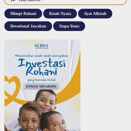
Mimpi Rohani
Kisah Nyata
Ayat Alkitab
Devotional Jawaban
Siapa Yesus