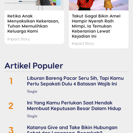
Ketika Anak
Takut Gagal Bikin Amel
Menyaksikan Kekerasan,
Hampir Nyerah Raih
Tuhan Memulihkan
Mimpi, Ia Temukan
Keluarga Kami
Keberanian Lewat
Kejadian Ini
Impact Story
Impact Story
Artikel Populer
1
Liburan Bareng Pacar Seru Sih, Tapi Kamu
Perlu Sepakati Dulu 4 Batasan Wajib Ini
Single
2
Ini Yang Kamu Perlukan Saat Hendak
Membuat Keputusan Besar Dalam Hidup
Single
3
Katanya Give and Take Bikin Hubungan
Sehat dan Langgeng, Benarkah?