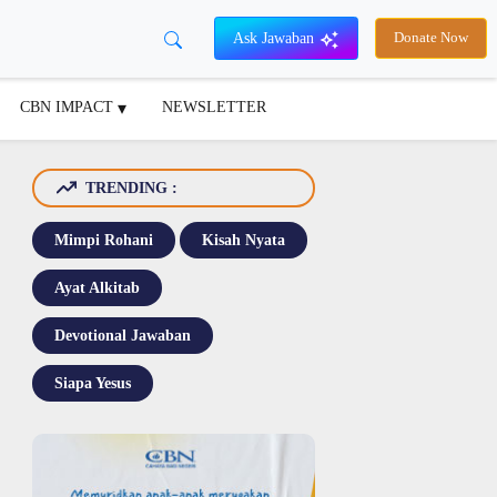
Ask Jawaban
Donate Now
CBN IMPACT
NEWSLETTER
TRENDING :
Mimpi Rohani
Kisah Nyata
Ayat Alkitab
Devotional Jawaban
Siapa Yesus