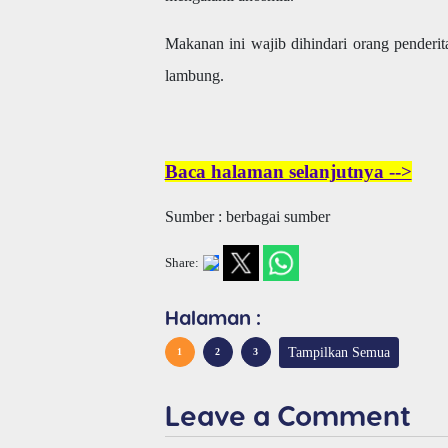
Makanan ini wajib dihindari orang pender
lambung.
Baca halaman selanjutnya -->
Sumber : berbagai sumber
Share:
Halaman :
Tampilkan Semua
1
2
3
Leave a Comment