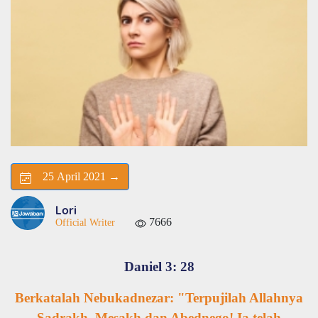
25 April 2021 →
Lori
7666
Official Writer
Daniel 3: 28
Berkatalah Nebukadnezar: "Terpujilah Allahnya
Sadrakh, Mesakh dan Abednego! Ia telah