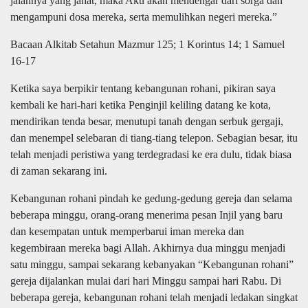
jalannya yang jahat, maka Aku akan mendengar dari sorga dan
mengampuni dosa mereka, serta memulihkan negeri mereka.
”
Bacaan Alkitab Setahun Mazmur 125; 1 Korintus 14; 1 Samuel
16-17
Ketika saya berpikir tentang kebangunan rohani, pikiran saya
kembali ke hari-hari ketika Penginjil keliling datang ke kota,
mendirikan tenda besar, menutupi tanah dengan serbuk gergaji,
dan menempel selebaran di tiang-tiang telepon. Sebagian besar, itu
telah menjadi peristiwa yang terdegradasi ke era dulu, tidak biasa
di zaman sekarang ini.
Kebangunan rohani pindah ke gedung-gedung gereja dan selama
beberapa minggu, orang-orang menerima pesan Injil yang baru
dan kesempatan untuk memperbarui iman mereka dan
kegembiraan mereka bagi Allah. Akhirnya dua minggu menjadi
satu
minggu,
sampai sekarang kebanyakan “Kebangunan rohani”
gereja dijalankan
mulai
dari hari Minggu sampai hari Rabu. Di
beberapa
g
ereja, kebangunan rohani telah menjadi ledakan singkat