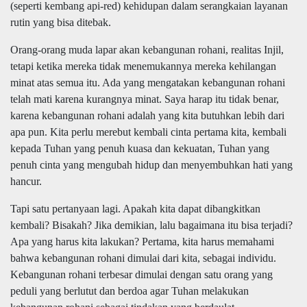
(seperti kembang api-red)
kehidupan
dalam serangkaian layanan
rutin yang
bisa ditebak
.
Orang-orang muda lapar akan keba
ngunan
rohani, realitas Injil,
tetapi ketika mereka tidak menemukannya mereka kehilangan
minat
atas semua itu
. Ada yang mengatakan kebangunan rohani
telah m
ati
karena kurangnya minat. Saya harap itu tidak benar,
karena kebangunan rohani adalah yang kita butuhkan lebih dari
apa pun. Kita perlu merebut kembali cinta pertama kita, kembali
kepada Tuhan yang penuh k
uasa
dan kekuatan, Tuhan yang
penuh cinta yang mengubah hidup dan menyembuhkan hati yang
hancur.
Tapi satu pertanyaan lagi. Apakah kita dapat d
ibangkitkan
kembali?
Bisakah
? Jika demikian, lalu bagaimana itu
bisa
terjadi?
Apa yang harus kita lakukan? Pertama, kita harus memahami
bahwa kebangunan rohani dimulai dari kita, sebagai individu.
Kebangunan rohani terbesar dimulai dengan satu orang yang
peduli yang berlutut dan berdoa agar Tuhan me
lakukan