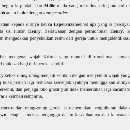
 begitu ia pindah, dan
Millie
muda yang misterius sering muncul di
mbicaraan
Luke
dengan
tape recorder
.
atian kepada dirinya ketika
Esperanza
melihat apa yang ia percayai
ada sisi rumah
Henry
. Berlawanan dengan permohonan
Henry
, ia
an mengadakan penyelidikan resmi dari gereja untuk mengidentifikasi
yebar mengenai wajah Kristus yang muncul di rumahnya, banyak
mukjizat bagi diri mereka sendiri.
ry
ketika orang-orang menjadi sembuh dengan menyentuh wajah yang
tidak pernah lagi berbicara semenjak ayahnya meninggalkan dirinya
ersebut, dan penjaga toko grosir pun tidak memerlukan lagi kacamata
yaris kembali sempurna.
menerus dari orang-orang gereja, ia menemukan penghiburan dalam
awn
, tetapi ia merasa terganggu dalam kesedihannya dan kenyataan