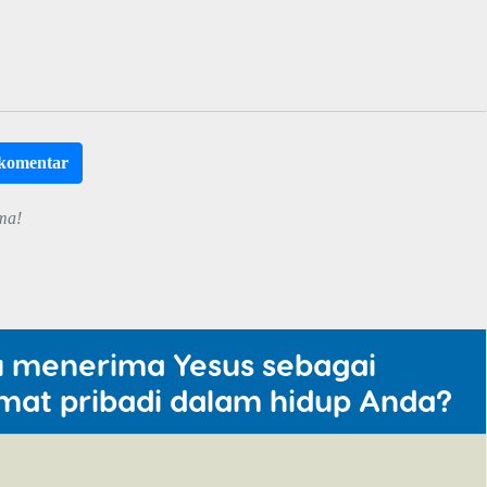
rkomentar
ma!
u menerima Yesus sebagai
mat pribadi dalam hidup Anda?