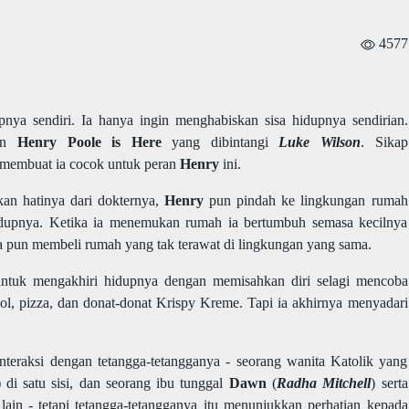
4577
ya sendiri. Ia hanya ingin menghabiskan sisa hidupnya sendirian.
kan
Henry Poole is Here
yang dibintangi
Luke Wilson
. Sikap
 membuat ia cocok untuk peran
Henry
ini.
kan hatinya dari dokternya,
Henry
pun pindah ke lingkungan rumah
idupnya. Ketika ia menemukan rumah ia bertumbuh semasa kecilnya
ia pun membeli rumah yang tak terawat di lingkungan yang sama.
ntuk mengakhiri hidupnya dengan memisahkan diri selagi mencoba
, pizza, dan donat-donat Krispy Kreme. Tapi ia akhirnya menyadari
nteraksi dengan tetangga-tetangganya - seorang wanita Katolik yang
) di satu sisi, dan seorang ibu tunggal
Dawn
(
Radha Mitchell
) serta
g lain - tetapi tetangga-tetangganya itu menunjukkan perhatian kepada