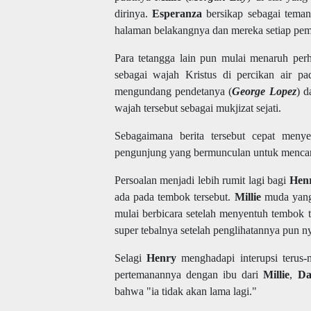
dirinya.
Esperanza
bersikap sebagai teman
halaman belakangnya dan mereka setiap pe
Para tetangga lain pun mulai menaruh perh
sebagai wajah Kristus di percikan air p
mengundang pendetanya (
George Lopez
) d
wajah tersebut sebagai mukjizat sejati.
Sebagaimana berita tersebut cepat men
pengunjung yang bermunculan untuk mencari 
Persoalan menjadi lebih rumit lagi bagi
Hen
ada pada tembok tersebut.
Millie
muda yang 
mulai berbicara setelah menyentuh tembok t
super tebalnya setelah penglihatannya pun n
Selagi
Henry
menghadapi interupsi terus-
pertemanannya dengan ibu dari
Millie
,
D
bahwa "ia tidak akan lama lagi."