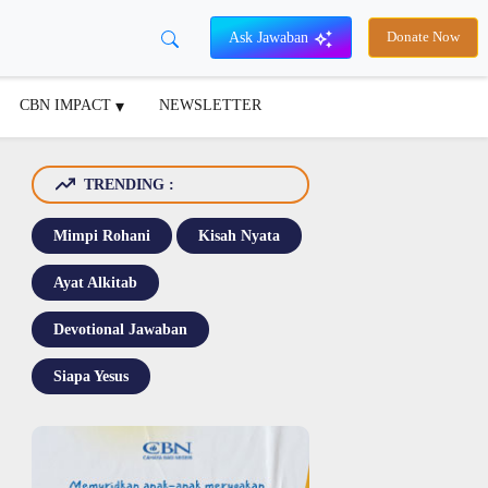
Ask Jawaban
Donate Now
CBN IMPACT
NEWSLETTER
TRENDING :
Mimpi Rohani
Kisah Nyata
Ayat Alkitab
Devotional Jawaban
Siapa Yesus