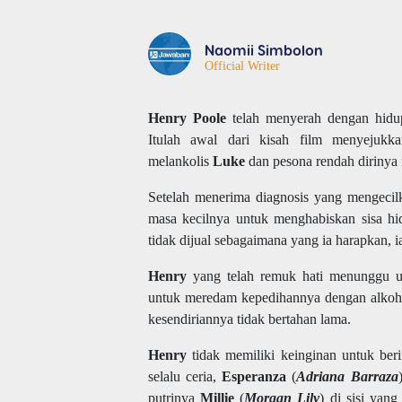
Naomii Simbolon
Official Writer
Henry Poole
telah menyerah dengan hidupn
Itulah awal dari kisah film menyejuk
melankolis
Luke
dan pesona rendah dirinya
Setelah menerima diagnosis yang mengecil
masa kecilnya untuk menghabiskan sisa h
tidak dijual sebagaimana yang ia harapkan, 
Henry
yang telah remuk hati menunggu u
untuk meredam kepedihannya dengan alkohol
kesendiriannya tidak bertahan lama.
Henry
tidak memiliki keinginan untuk beri
selalu ceria,
Esperanza
(
Adriana Barraza
putrinya
Millie
(
Morgan Lily
) di sisi yan