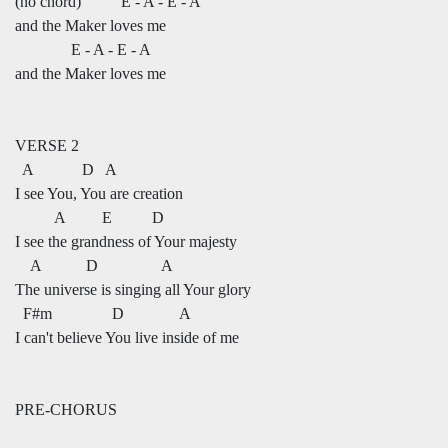
(no chord) E - A - E - A
and the Maker loves me
E - A - E - A
and the Maker loves me
VERSE 2
A D A
I see You, You are creation
A E D
I see the grandness of Your majesty
A D A
The universe is singing all Your glory
F#m D A
I can't believe You live inside of me
PRE-CHORUS