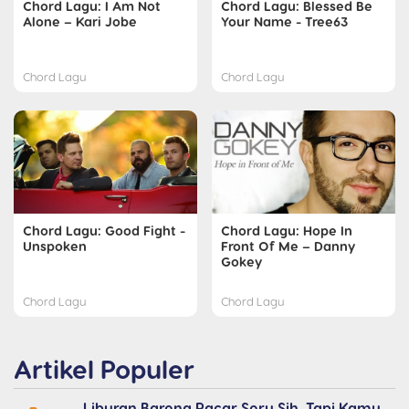
Chord Lagu: I Am Not
Chord Lagu: Blessed Be
Alone – Kari Jobe
Your Name - Tree63
Chord Lagu
Chord Lagu
Chord Lagu: Good Fight -
Chord Lagu: Hope In
Unspoken
Front Of Me – Danny
Gokey
Chord Lagu
Chord Lagu
Artikel Populer
Liburan Bareng Pacar Seru Sih, Tapi Kamu