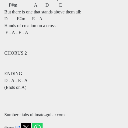
F#m A D E
But there is one that stands above them all:
D F#m E A
Hands of creation on a cross
E - A - E - A
CHORUS 2
ENDING
D - A - E - A
(Ends on A)
Sumber : tabs.ultimate-guitar.com
Share: