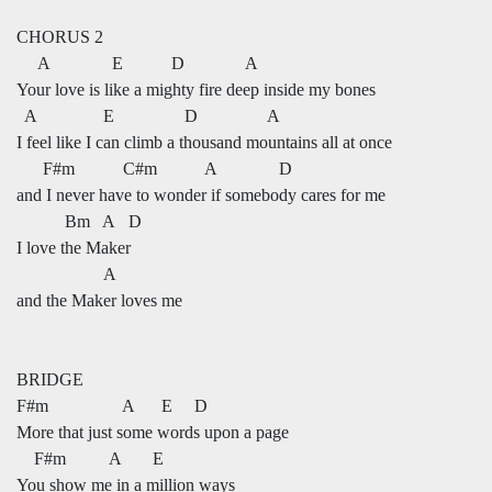
CHORUS 2
A E D A
Your love is like a mighty fire deep inside my bones
A E D A
I feel like I can climb a thousand mountains all at once
F#m C#m A D
and I never have to wonder if somebody cares for me
Bm A D
I love the Maker
A
and the Maker loves me
BRIDGE
F#m A E D
More that just some words upon a page
F#m A E
You show me in a million ways