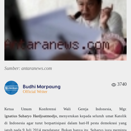
Sumber: antaranews.com
3740
Budhi Marpaung
Official Writer
Ketua Umum Konferensi Wali Gereja Indonesia, Mgr.
I
gnatius
Suharyo
Hardjoatmodjo
,
menyerukan kepada seluruh umat Katolik
di Indonesia agar turut berpartisipasi dalam hari-H pesta demokrasi yang
jatuh pada 9 Juli 2014 mendatang. Bukan hanya itu, Suharyo juga meminta