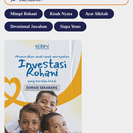
Mimpi Rohani
Kisah Nyata
Ayat Alkitab
Devotional Jawaban
Siapa Yesus