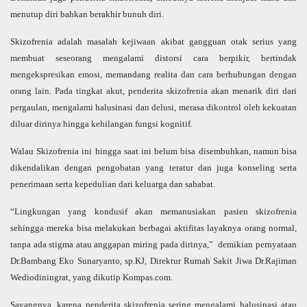
menutup diri bahkan berakhir bunuh diri.
Skizofrenia adalah masalah kejiwaan akibat gangguan otak serius yang
membuat seseorang mengalami distorsi cara berpikir, bertindak
mengekspresikan emosi, memandang realita dan cara berhubungan dengan
orang lain. Pada tingkat akut, penderita skizofrenia akan menarik diri dari
pergaulan, mengalami halusinasi dan delusi, merasa dikontrol oleh kekuatan
diluar dirinya hingga kehilangan fungsi kognitif.
Walau Skizofrenia ini hingga saat ini belum bisa disembuhkan, namun bisa
dikendalikan dengan pengobatan yang teratur dan juga konseling serta
penerimaan serta kepedulian dari keluarga dan sahabat.
“Lingkungan yang kondusif akan memanusiakan pasien skizofrenia
sehingga mereka bisa melakukan berbagai aktifitas layaknya orang normal,
tanpa ada stigma atau anggapan miring pada dirinya,” demikian pernyataan
Dr.Bambang Eko Sunaryanto, sp.KJ, Direktur Rumah Sakit Jiwa Dr.Rajiman
Wediodiningrat, yang dikutip Kompas.com.
Sayangnya, karena penderita skizofrenia sering mengalami halusinasi atau