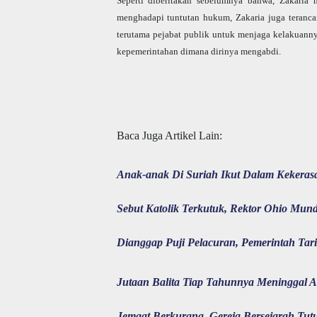
Seperti diberitakan sebelumnya bahwa, Zakaria 
menghadapi tuntutan hukum, Zakaria juga terancam
terutama pejabat publik untuk menjaga kelakuann
kepemerintahan dimana dirinya mengabdi.
Baca Juga Artikel Lain:
Anak-anak Di Suriah Ikut Dalam Kekeras
Sebut Katolik Terkutuk, Rektor Ohio Mun
Dianggap Puji Pelacuran, Pemerintah Tari
Jutaan Balita Tiap Tahunnya Meninggal Ak
Jemaat Berkurang, Gereja Bersejarah Tut