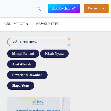
Ask Jawaban
Donate Now
CBN IMPACT
NEWSLETTER
TRENDING :
Mimpi Rohani
Kisah Nyata
Ayat Alkitab
Devotional Jawaban
Siapa Yesus