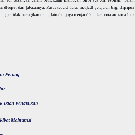
menjadi tersangka dalam pemukulan pramugari Sriwijaya Air, Febriani. Selain
 dicopot dari jabatannya. Kasus seperti harus menjadi pelajaran bagi siapapun
ya agar tidak merugikan orang lain dan juga menjatuhkan kehormatan nama baik
an Perang
dur
k Iklan Pendidikan
ibat Malnutrisi
up