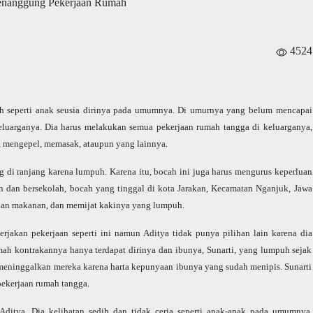
4524
ah seperti anak seusia dirinya pada umumnya. Di umurnya yang belum mencapai
eluarganya. Dia harus melakukan semua pekerjaan rumah tangga di keluarganya,
, mengepel, memasak, ataupun yang lainnya.
ng di ranjang karena lumpuh. Karena itu, bocah ini juga harus mengurus keperluan
n dan bersekolah, bocah yang tinggal di kota Jarakan, Kecamatan Nganjuk, Jawa
kan makanan, dan memijat kakinya yang lumpuh.
erjakan pekerjaan seperti ini namun Aditya tidak punya pilihan lain karena dia
h kontrakannya hanya terdapat dirinya dan ibunya, Sunarti, yang lumpuh sejak
 meninggalkan mereka karena harta kepunyaan ibunya yang sudah menipis. Sunarti
ekerjaan rumah tangga.
ditya. Dia kelihatan sedih dan tidak ceria seperti anak-anak pada umumnya,