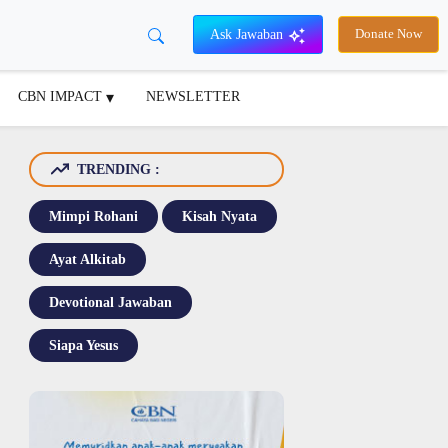
Ask Jawaban
Donate Now
CBN IMPACT
NEWSLETTER
TRENDING :
Mimpi Rohani
Kisah Nyata
Ayat Alkitab
Devotional Jawaban
Siapa Yesus