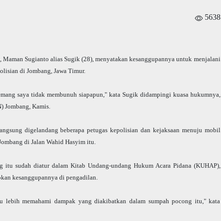
5638
, Maman Sugianto alias Sugik (28), menyatakan kesanggupannya untuk menjalani
lisian di Jombang, Jawa Timur.
emang saya tidak membunuh siapapun," kata Sugik didampingi kuasa hukumnya,
N) Jombang, Kamis.
langsung digelandang beberapa petugas kepolisian dan kejaksaan menuju mobil
Jombang di Jalan Wahid Hasyim itu.
ng itu sudah diatur dalam Kitab Undang-undang Hukum Acara Pidana (KUHAP),
pkan kesanggupannya di pengadilan.
ntu lebih memahami dampak yang diakibatkan dalam sumpah pocong itu," kata