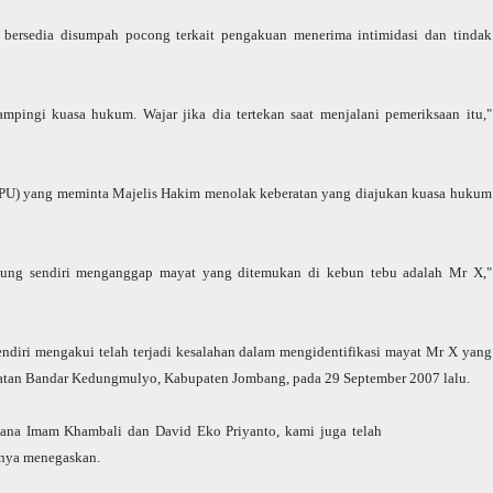
bersedia disumpah pocong terkait pengakuan menerima intimidasi dan tindak
dampingi kuasa hukum. Wajar jika dia tertekan saat menjalani pemeriksaan itu,"
PU) yang meminta Majelis Hakim menolak keberatan yang diajukan kuasa hukum
Agung sendiri menganggap mayat yang ditemukan di kebun tebu adalah Mr X,"
endiri mengakui telah terjadi kesalahan dalam mengidentifikasi mayat Mr X yang
atan Bandar Kedungmulyo, Kabupaten Jombang, pada 29 September 2007 lalu.
dana Imam Khambali dan David Eko Priyanto, kami juga telah
anya menegaskan.