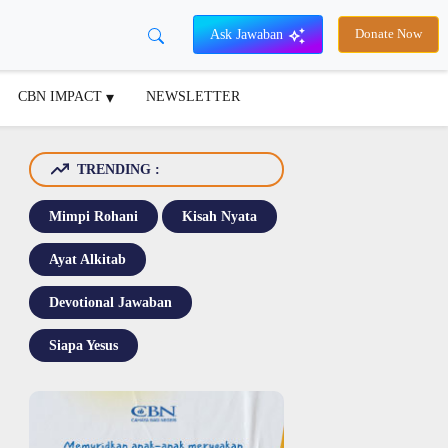
Ask Jawaban
Donate Now
CBN IMPACT
NEWSLETTER
TRENDING :
Mimpi Rohani
Kisah Nyata
Ayat Alkitab
Devotional Jawaban
Siapa Yesus