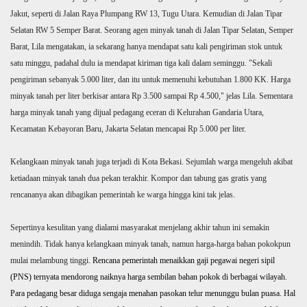
Jakut, seperti di Jalan Raya Plumpang RW 13, Tugu Utara. Kemudian di Jalan Tipar
Selatan RW 5 Semper Barat.
Seorang agen minyak tanah di Jalan Tipar Selatan, Semper
Barat, Lila mengatakan, ia sekarang hanya mendapat satu kali pengiriman stok untuk
satu minggu, padahal dulu ia mendapat kiriman tiga kali dalam seminggu. "Sekali
pengiriman sebanyak 5.000 liter, dan itu untuk memenuhi kebutuhan 1.800 KK.
Harga
minyak tanah per liter berkisar antara Rp 3.500 sampai Rp 4.500," jelas Lila.
Sementara
harga minyak tanah yang dijual pedagang eceran di Kelurahan Gandaria Utara,
Kecamatan Kebayoran Baru, Jakarta Selatan mencapai Rp 5.000 per liter.
Kelangkaan minyak tanah juga terjadi di Kota Bekasi. Sejumlah warga mengeluh akibat
ketiadaan minyak tanah dua pekan terakhir.
Kompor dan tabung gas gratis yang
rencananya akan dibagikan pemerintah ke warga hingga kini tak jelas.
Sepertinya kesulitan yang dialami masyarakat menjelang akhir tahun ini semakin
menindih. Tidak hanya kelangkaan minyak tanah, namun harga-harga bahan pokokpun
mulai melambung tinggi.
Rencana pemerintah menaikkan gaji pegawai negeri sipil
(PNS) ternyata mendorong naiknya harga sembilan bahan pokok di berbagai wilayah.
Para pedagang besar diduga sengaja menahan pasokan telur menunggu bulan puasa. Hal